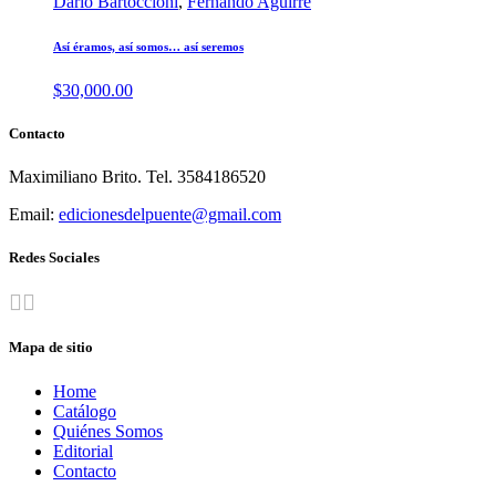
Dario Bartoccioni
,
Fernando Aguirre
Así éramos, así somos… así seremos
$
30,000.00
Contacto
Maximiliano Brito. Tel. 3584186520
Email:
edicionesdelpuente@gmail.com
Redes Sociales
Mapa de sitio
Home
Catálogo
Quiénes Somos
Editorial
Contacto