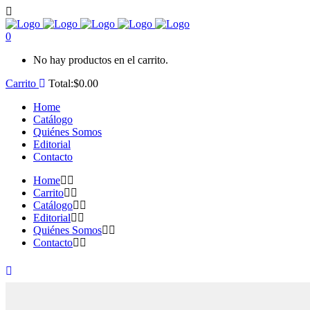
0
No hay productos en el carrito.
Carrito
Total:
$
0.00
Home
Catálogo
Quiénes Somos
Editorial
Contacto
Home
Carrito
Catálogo
Editorial
Quiénes Somos
Contacto