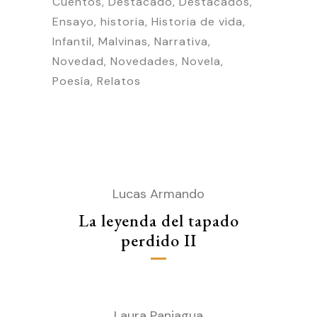
Cuentos
Destacado
Destacados
Ensayo
historia
Historia de vida
Infantil
Malvinas
Narrativa
Novedad
Novedades
Novela
Poesía
Relatos
Lucas Armando
La leyenda del tapado
perdido II
Laura Paniagua